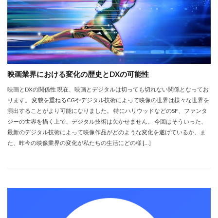
プロジェクションマッピング
ブリヂストン
出張なび
ドバイ
スマート農業
セルフオーダーキオスク
ソニー
チケットサイト
つくる責任 つかう責任
データセンター
データレイク
データ分析
データ改ざん
映画業界における変化の歴史とDXの可能性
デジタルイノベーション
デジタルチケット
映画とDXの関係性 現在、映画とデジタルは切っても切れない関係となってお
トラスコ中山
フォーラム
トレーサビリティ
ります。 変貌を重ねるCGやデジタル技術によって映像の世界は様々な世界を
ナイキ
ニトリ
ノーコード
パートナーシップ
演出することがより可能になりました。 特にハリウッドなどのSF、ファンタ
パートナーシップで目標を達成しよう
バーバリー
ジーの世界を描く上で、デジタル技術は欠かせません。 今回はそういった、
最新のデジタル技術によって映像作品がどのような変化を遂げているか、ま
ハッシュチェーン
ファントークン
フィンテック
た、昨今の映像業界の変化が私たちの生活にどの様 […]
フェアトレード
再エネ
分散ネットワーク
シンガポール
著作権流通システム
生産管理
産業と技術革新の基盤をつくろう
目標１２
目標１７
目標２
目標８
目標９
社会課題
組織の7S
組織マネジメント
製造業