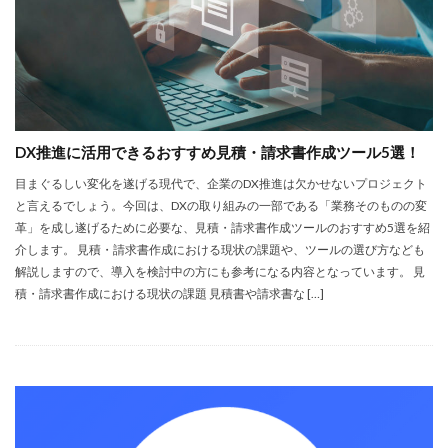
プロジェクションマッピング
ブリヂストン
出張なび
ドバイ
スマート農業
セルフオーダーキオスク
ソニー
チケットサイト
つくる責任 つかう責任
データセンター
データレイク
データ分析
データ改ざん
DX推進に活用できるおすすめ見積・請求書作成ツール5選！
デジタルイノベーション
デジタルチケット
目まぐるしい変化を遂げる現代で、企業のDX推進は欠かせないプロジェクト
トラスコ中山
フォーラム
トレーサビリティ
と言えるでしょう。今回は、DXの取り組みの一部である「業務そのものの変
ナイキ
ニトリ
ノーコード
パートナーシップ
革」を成し遂げるために必要な、見積・請求書作成ツールのおすすめ5選を紹
パートナーシップで目標を達成しよう
バーバリー
介します。 見積・請求書作成における現状の課題や、ツールの選び方なども
解説しますので、導入を検討中の方にも参考になる内容となっています。 見
ハッシュチェーン
ファントークン
フィンテック
積・請求書作成における現状の課題 見積書や請求書な […]
フェアトレード
再エネ
分散ネットワーク
シンガポール
著作権流通システム
生産管理
産業と技術革新の基盤をつくろう
目標１２
目標１７
目標２
目標８
目標９
社会課題
組織の7S
組織マネジメント
製造業