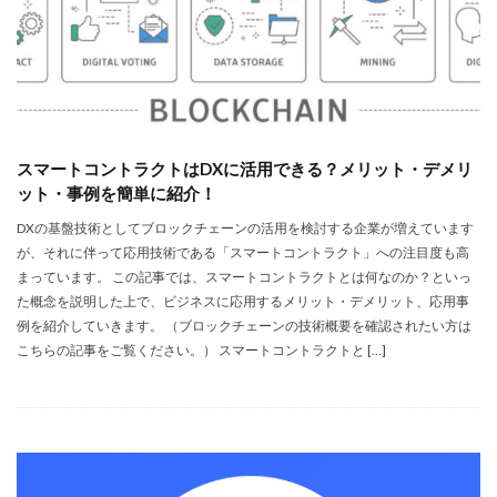
プロジェクションマッピング
ブリヂストン
出張なび
ドバイ
スマート農業
セルフオーダーキオスク
ソニー
チケットサイト
つくる責任 つかう責任
データセンター
データレイク
データ分析
データ改ざん
スマートコントラクトはDXに活用できる？メリット・デメリ
デジタルイノベーション
デジタルチケット
ット・事例を簡単に紹介！
トラスコ中山
フォーラム
トレーサビリティ
DXの基盤技術としてブロックチェーンの活用を検討する企業が増えています
ナイキ
ニトリ
ノーコード
パートナーシップ
が、それに伴って応用技術である「スマートコントラクト」への注目度も高
パートナーシップで目標を達成しよう
バーバリー
まっています。 この記事では、スマートコントラクトとは何なのか？といっ
た概念を説明した上で、ビジネスに応用するメリット・デメリット、応用事
ハッシュチェーン
ファントークン
フィンテック
例を紹介していきます。 （ブロックチェーンの技術概要を確認されたい方は
フェアトレード
再エネ
分散ネットワーク
こちらの記事をご覧ください。） スマートコントラクトと […]
シンガポール
著作権流通システム
生産管理
産業と技術革新の基盤をつくろう
目標１２
目標１７
目標２
目標８
目標９
社会課題
組織の7S
組織マネジメント
製造業