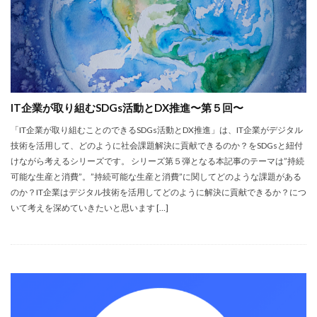
プロジェクションマッピング
ブリヂストン
出張なび
ドバイ
スマート農業
セルフオーダーキオスク
ソニー
チケットサイト
つくる責任 つかう責任
データセンター
データレイク
データ分析
データ改ざん
IT企業が取り組むSDGs活動とDX推進〜第５回〜
デジタルイノベーション
デジタルチケット
「IT企業が取り組むことのできるSDGs活動とDX推進」は、IT企業がデジタル
トラスコ中山
フォーラム
トレーサビリティ
技術を活用して、どのように社会課題解決に貢献できるのか？をSDGsと紐付
ナイキ
ニトリ
ノーコード
パートナーシップ
けながら考えるシリーズです。 シリーズ第５弾となる本記事のテーマは”持続
パートナーシップで目標を達成しよう
バーバリー
可能な生産と消費”。”持続可能な生産と消費”に関してどのような課題がある
のか？IT企業はデジタル技術を活用してどのように解決に貢献できるか？につ
ハッシュチェーン
ファントークン
フィンテック
いて考えを深めていきたいと思います […]
フェアトレード
再エネ
分散ネットワーク
シンガポール
著作権流通システム
生産管理
産業と技術革新の基盤をつくろう
目標１２
目標１７
目標２
目標８
目標９
社会課題
組織の7S
組織マネジメント
製造業