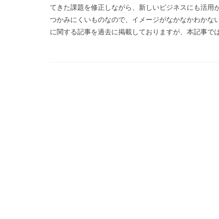
てきた課題を修正しながら、新しいビジネスにも活用が
Concur
docu
つかみにくいものなので、イメージがなかなかわかない
鹿島建設
シ
に関する記事を過去に掲載しておりますが、本記事では、2
アニーリング型
インフラストラク
カーボンニュート
ゲート型
サ
Okage
stripe
SNS
SORABI
VR
VR実習