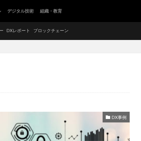
ル
デジタル技術
組織・教育
モバイルオーダー
DXレポート
ブロックチェーン
ー
DXレポート
ブロックチェーン
シーシステム
プロジェクト管理
ブロックチェーン
ヘルスケア
メタバース
ものづくり補助金
モバイルオーダー
ヨーロッパ
ルスタックエンジニア
ワークフロー
不動産P2P取引
中国
予
保険
健康
働きがいも経済成長も
働き方改革
公務効率
マッピング
ブリヂストン
出張なび
ドバイ
スマート農業
DX事例
オスク
ソニー
チケットサイト
つくる責任 つかう責任
デー
データ分析
データ改ざん
デジタルイノベーション
デジタルチケ
フォーラム
トレーサビリティ
ナイキ
ニトリ
ノーコード