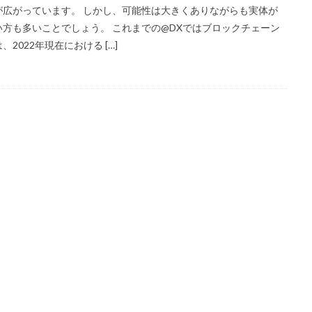
広がっています。 しかし、可能性は大きくありながらも実体が
sign
DWH
DXプロジェクト
DXレポート
DX人材
mone
方も多いことでしょう。 これまでの@DXではブロックチェーン
ュレディンガーの猫
オンライン授業
アジャイル組織
アダプティブ
022年現在における […]
アフリカ
アメリカ
イーサリアム
イベント
インバウンド
チャコード
インフラテック
オンライン配信
アサヒグループ
ラル
キャッシュレス
グッチ
クラウド
グリーン成長戦略
ーバレス
サービス
サステナビリティ
サプライチェーン
アジ
P2E
POS
POSシステム
RaQool
S3
salesforce
TO
SREホールディングス
tableau
zoom
taske
TCO Cer
WealthPark
Web3.0
webrtc
Wifi6
wrike
zapier
検索