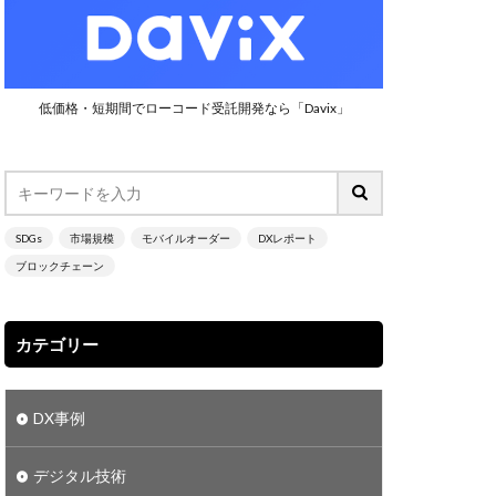
ン
シンガポール
１７
目標２
低価格・短期間でローコード受託開発なら「Davix」
出量
子スプレマシー
需要予測
化
大成建設
SDGs
市場規模
モバイルオーダー
DXレポート
能性
日本
ブロックチェーン
楽楽明細
2025年の崖
カテゴリー
freee
jira
Laravel
DX事例
進できない組織
BI
デジタル技術
I/CD
CO2削減