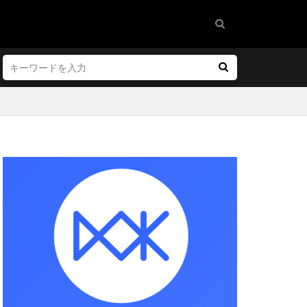
ホテル
ルイ・ヴィトン
約管理
事例
化
タセンター
ット