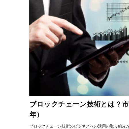
パートナーシップ
ファントークン
著作権流通システ
目標８
目標
貿易プラットフォ
量子技術イノベー
飲食業界
無
安全性向上
清水建設
日
欧州
洋上風
IEO
EC2
ブロックチェーン技術とは？市場
github
github
LIFF
LINE
年）
NFT
board
ブロックチェーン技術のビジネスへの活用の取り組み
BIM/CIM
bit