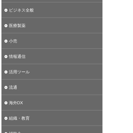
yforward
ビジネス全般
ラーニング
医療製薬
小売
グリーン水素
ア
アサヒ
情報通信
SDGs
slack
tified
trello
活用ツール
DX
nocode
流通
海外DX
組織・教育