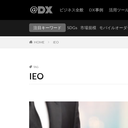
ビジネス全般
DX事例
活用ツー
SDGs
市場規模
注目キーワード
SDGs
市場規模
モバイルオーダ
カテゴリー
HOME
IEO
タグ
TAG
2.5次元
レガ
IEO
マイニング
ロボット
フ
事業再構築補助金
プロジェクション
セルフオーダーキ
データレイク
トラスコ中山