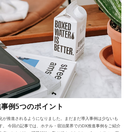
パートナーシップで目標を達成しよう
バーバリー
ハッシュチェー
フィンテック
フェアトレード
再エネ
分散ネットワーク
ム
生産管理
産業と技術革新の基盤をつくろう
目標１２
目標
９
社会課題
組織の7S
組織マネジメント
製造業
炭素排
ーム
資金調達
質の高い教育をみんなに
量子コンピュータ
量
ション戦略
量子未来社会ビジョン
電力P2P取引
電気自動車
人化
演劇
医療
教育
在庫管理
地球温暖化
多言語
宿泊施設
小松製作所
少子高齢化
建設
戸田建設
持続可
立
映画
暗号資産
最新DX事例
業務効率化
業務提携
力発電
海外DX
混雑可視化
スマートコントラクト
ジョブ型
Echo
Ed tec
ETL
Fabeee
Forecast
Fraud Detector
進事例5つのポイント
 actions
IoT
DX銘柄2021
IT企業
IT導入補助金
IVS
LisB
Microsoft teams
Minikura
Misoca
EC
DX推
化が推進されるようになりました。まだまだ導入事例は少ないも
3D映画
5G
AI
AirCloset
Amazon
API
AWS
す。 今回の記事では、ホテル・宿泊業界でのDX推進事例をご紹介
bucket
Broadcast
DX人財
bubble
CG
chatwork
C