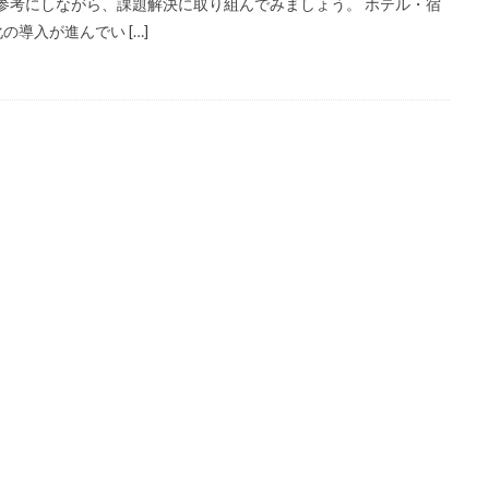
参考にしながら、課題解決に取り組んでみましょう。 ホテル・宿
の導入が進んでい […]
sign
DWH
DXプロジェクト
DXレポート
DX人材
mone
ュレディンガーの猫
オンライン授業
アジャイル組織
アダプティブ
アフリカ
アメリカ
イーサリアム
イベント
インバウンド
チャコード
インフラテック
オンライン配信
アサヒグループ
ラル
キャッシュレス
グッチ
クラウド
グリーン成長戦略
ーバレス
サービス
サステナビリティ
サプライチェーン
アジ
P2E
POS
POSシステム
RaQool
S3
salesforce
TO
SREホールディングス
tableau
zoom
taske
TCO Cer
WealthPark
Web3.0
webrtc
Wifi6
wrike
zapier
検索