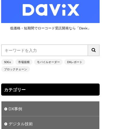
ン
シンガポール
１７
目標２
低価格・短期間でローコード受託開発なら「Davix」
出量
子スプレマシー
需要予測
化
大成建設
SDGs
市場規模
モバイルオーダー
DXレポート
能性
日本
ブロックチェーン
楽楽明細
2025年の崖
カテゴリー
freee
jira
Laravel
DX事例
進できない組織
BI
デジタル技術
I/CD
CO2削減