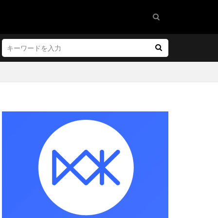
ホテル
ルイ・ヴィトン
約管理
事例
化
タセンター
ット