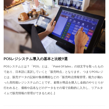
カーボンニュートラル
キャッシュレス
グッチ
クラウド
グリーン成長戦略
グリーン水素
ゲート型
サーバレス
サービス
サステナビリティ
サプライチェーン
アジア
アサヒ
Okage
stripe
P2E
POS
POSシステム
RaQool
S3
salesforce
SDGs
slack
SNS
SORABITO
SREホールディングス
tableau
zoom
taske
POSレジシステム導入の基本と比較9選
TCO Certified
trello
VR
VR実習
POSシステムとは？ 「POS」とは、「Point Of Sales」の頭文字を取ったもの
WealthPark
Web3.0
webrtc
Wifi6
であり、日本語に直訳していくと「販売時点」となります。 つまりPOSレジ
wrike
zapier
DX
nocode
とは、販売データの記録や集積機能などの「販売時点情報管理」能力が備わ
った高性能レジシステムのことです。 顧客が商品を購入し金銭のやりとりが
行われると、価格や品名などのデータをその場で自動的に入力し、リアルタ
検索
イムで販売情報の管理ができるため […]