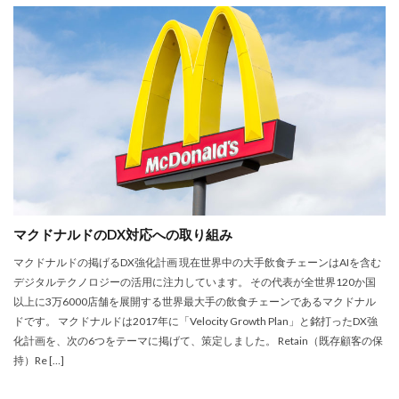
マクドナルドのDX対応への取り組み
マクドナルドの掲げるDX強化計画 現在世界中の大手飲食チェーンはAIを含む
デジタルテクノロジーの活用に注力しています。 その代表が全世界120か国
以上に3万6000店舗を展開する世界最大手の飲食チェーンであるマクドナル
ドです。 マクドナルドは2017年に「Velocity Growth Plan」と銘打ったDX強
化計画を、次の6つをテーマに掲げて、策定しました。 Retain（既存顧客の保
持）Re […]