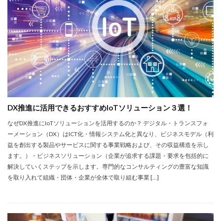
IT導入補助金
IVS
jira
Laravel
LIFF
LINE
LisB
Microsoft teams
Minikura
Misoca
EC
DX推進できない組織
NFT
board
3D映画
5G
AI
AirCloset
Amazon
API
AWS
BI
BIM/CIM
bitbucket
Broadcast
DX人財
bubble
CG
chatwork
CI/CD
CO2削減
Concur
DX推進に活用できるおすすめIoTソリューション３選！
docusign
DWH
DXプロジェクト
DXレポート
なぜDX推進にIoTソリューションを活用するのか？ デジタル・トランスフォ
DX人材
moneyforward
鹿島建設
ーメーション（DX）はICT化・情報システム化と異なり、ビジネスモデル（利
シュレディンガーの猫
オンライン授業
益を創出する製品やサービスに関する事業戦略および、その収益構造を示し
アジャイル組織
アダプティブラーニング
ます。）・ビジネスソリューション（企業が追求する課題・要求を包括的に
解決していくステップを示します。専門的なコンサルティングの豊富な知識
アニーリング型
アフリカ
アメリカ
を取り入れて組織・団体・企業が全体で取り組む事業 […]
イーサリアム
イベント
インバウンド
インフラストラクチャコード
インフラテック
オンライン配信
アサヒグループ