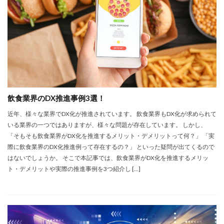
炭素排出量
貿易プラットフォーム
資金調達
質の高い教育をみんなに
量子コンピュータ
量子スプレマシー
量子技術イノベーション戦略
量子未来社会ビジョン
電力P2P取引
電気自動車
需要予測
飲食業界
無人化
演劇
医療
教育
在庫管理
地球温暖化
多言語化
大成建設
安全性向上
宿泊施設
小松製作所
飲食業界のDX推進事例3選！
少子高齢化
建設
戸田建設
持続可能性
近年、様々な業界でDX化が推進されています。 飲食業界もDX化が求められて
いる業界の一つではありますが、様々な問題が存在しています。 しかし、
日本
清水建設
日立
映画
暗号資産
「そもそも飲食業界がDX化を推進するメリット・デメリットって何？」 「実
最新DX事例
業務効率化
業務提携
楽楽明細
際に飲食業界のDX化推進例って存在するの？」 といった疑問が出てくるので
欧州
洋上風力発電
海外DX
混雑可視化
はないでしょうか。 そこで本記事では、飲食業界がDX化を推進するメリッ
ト・デメリットや実際の推進事例を3つ紹介し […]
スマートコントラクト
ジョブ型
2025年の崖
IEO
EC2
Echo
Ed tec
ETL
Fabeee
Forecast
Fraud Detector
freee
github
github actions
IoT
DX銘柄2021
IT企業