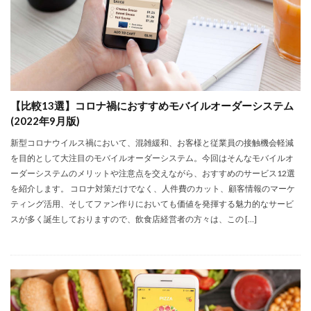
プロジェクションマッピング
ブリヂストン
出張なび
ドバイ
スマート農業
セルフオーダーキオスク
ソニー
チケットサイト
つくる責任 つかう責任
データセンター
データレイク
データ分析
データ改ざん
【比較13選】コロナ禍におすすめモバイルオーダーシステム
デジタルイノベーション
デジタルチケット
(2022年9月版)
トラスコ中山
フォーラム
トレーサビリティ
新型コロナウイルス禍において、混雑緩和、お客様と従業員の接触機会軽減
ナイキ
ニトリ
ノーコード
パートナーシップ
を目的として大注目のモバイルオーダーシステム。今回はそんなモバイルオ
パートナーシップで目標を達成しよう
バーバリー
ーダーシステムのメリットや注意点を交えながら、おすすめのサービス12選
を紹介します。 コロナ対策だけでなく、人件費のカット、顧客情報のマーケ
ハッシュチェーン
ファントークン
フィンテック
ティング活用、そしてファン作りにおいても価値を発揮する魅力的なサービ
フェアトレード
再エネ
分散ネットワーク
スが多く誕生しておりますので、飲食店経営者の方々は、この […]
シンガポール
著作権流通システム
生産管理
産業と技術革新の基盤をつくろう
目標１２
目標１７
目標２
目標８
目標９
社会課題
組織の7S
組織マネジメント
製造業