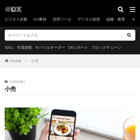
SDGs
市場規模
モバイルオーダー
DXレポート
ブロックチェーン
ビジネス全般
DX事例
活用ツール
デジタル技術
組織・教育
カテゴリー
SDGs
市場規模
モバイルオーダー
DXレポート
ブロックチェーン
タグ
HOME
小売
2.5次元
レガシーシステム
プロジェクト管理
ブロックチェーン
ヘルスケア
ホテル
CATEGORY
マイニング
メタバース
ものづくり補助金
小売
モバイルオーダー
ヨーロッパ
ルイ・ヴィトン
ロボット
フルスタックエンジニア
ワークフロー
不動産P2P取引
中国
予約管理
事例
事業再構築補助金
保険
健康
働きがいも経済成長も
働き方改革
公務効率化