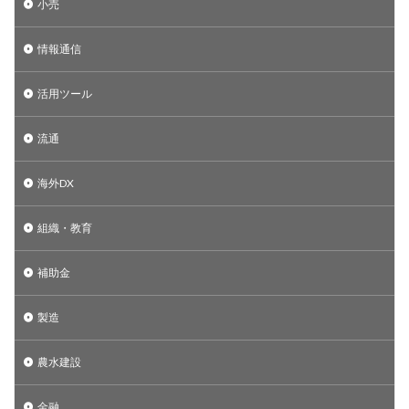
小売
情報通信
活用ツール
流通
海外DX
組織・教育
補助金
製造
農水建設
金融