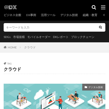
SDGs
市場規模
モバイルオーダー
DXレポート
ブロックチェーン
ビジネス全般
DX事例
活用ツール
デジタル技術
組織・教育
カテゴリー
SDGs
市場規模
モバイルオーダー
DXレポート
ブロックチェーン
タグ
HOME
クラウド
2.5次元
レガシーシステム
プロジェクト管理
ブロックチェーン
ヘルスケア
ホテル
TAG
マイニング
メタバース
ものづくり補助金
クラウド
モバイルオーダー
ヨーロッパ
ルイ・ヴィトン
ロボット
フルスタックエンジニア
ワークフロー
デジタル技術
不動産P2P取引
中国
予約管理
事例
事業再構築補助金
保険
健康
働きがいも経済成長も
働き方改革
公務効率化