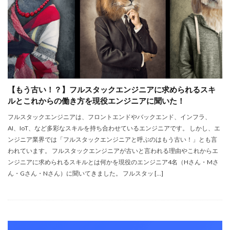
炭素排出量
貿易プラットフォーム
資金調達
質の高い教育をみんなに
量子コンピュータ
量子スプレマシー
量子技術イノベーション戦略
量子未来社会ビジョン
電力P2P取引
電気自動車
需要予測
飲食業界
無人化
演劇
医療
教育
在庫管理
地球温暖化
多言語化
【もう古い！？】フルスタックエンジニアに求められるスキ
大成建設
安全性向上
宿泊施設
小松製作所
ルとこれからの働き方を現役エンジニアに聞いた！
少子高齢化
建設
戸田建設
持続可能性
フルスタックエンジニアは、フロントエンドやバックエンド、インフラ、
AI、IoT、など多彩なスキルを持ち合わせているエンジニアです。 しかし、エ
日本
清水建設
日立
映画
暗号資産
ンジニア業界では「フルスタックエンジニアと呼ぶのはもう古い！」とも言
最新DX事例
業務効率化
業務提携
楽楽明細
われています。 フルスタックエンジニアが古いと言われる理由やこれからエ
欧州
洋上風力発電
海外DX
混雑可視化
ンジニアに求められるスキルとは何かを現役のエンジニア4名（Hさん・Mさ
ん・Gさん・Nさん）に聞いてきました。 フルスタッ […]
スマートコントラクト
ジョブ型
2025年の崖
IEO
EC2
Echo
Ed tec
ETL
Fabeee
Forecast
Fraud Detector
freee
github
github actions
IoT
DX銘柄2021
IT企業