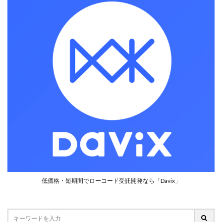
IT導入補助金
IVS
jira
Laravel
LIFF
LINE
LisB
Microsoft teams
Minikura
Misoca
EC
DX推進できない組織
NFT
board
3D映画
5G
AI
AirCloset
Amazon
API
AWS
BI
BIM/CIM
bitbucket
Broadcast
DX人財
bubble
CG
chatwork
CI/CD
CO2削減
Concur
docusign
DWH
DXプロジェクト
DXレポート
DX人材
moneyforward
鹿島建設
シュレディンガーの猫
オンライン授業
アジャイル組織
アダプティブラーニング
アニーリング型
アフリカ
アメリカ
低価格・短期間でローコード受託開発なら「Davix」
イーサリアム
イベント
インバウンド
インフラストラクチャコード
インフラテック
オンライン配信
アサヒグループ