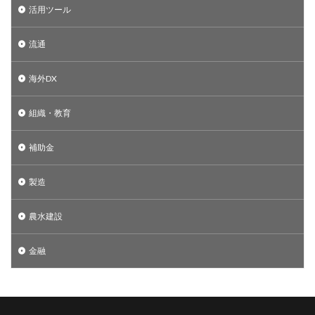
活用ツール
流通
海外DX
組織・教育
補助金
製造
農水建設
金融