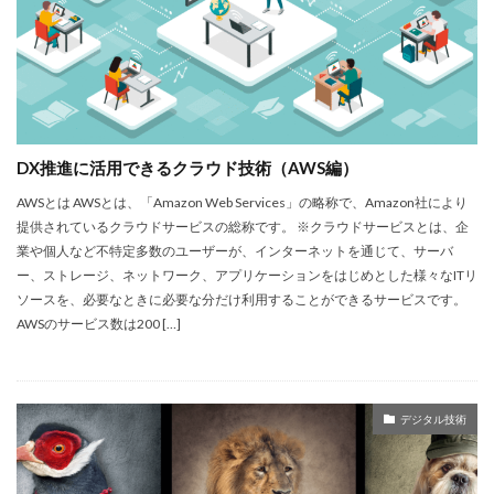
プロジェクションマッピング
ブリヂストン
出張なび
ドバイ
スマート農業
セルフオーダーキオスク
ソニー
チケットサイト
つくる責任 つかう責任
データセンター
データレイク
データ分析
データ改ざん
DX推進に活用できるクラウド技術（AWS編）
デジタルイノベーション
デジタルチケット
AWSとは AWSとは、「Amazon Web Services」の略称で、Amazon社により
トラスコ中山
フォーラム
トレーサビリティ
提供されているクラウドサービスの総称です。 ※クラウドサービスとは、企
ナイキ
ニトリ
ノーコード
パートナーシップ
業や個人など不特定多数のユーザーが、インターネットを通じて、サーバ
パートナーシップで目標を達成しよう
バーバリー
ー、ストレージ、ネットワーク、アプリケーションをはじめとした様々なITリ
ソースを、必要なときに必要な分だけ利用することができるサービスです。
ハッシュチェーン
ファントークン
フィンテック
AWSのサービス数は200 […]
フェアトレード
再エネ
分散ネットワーク
シンガポール
著作権流通システム
生産管理
産業と技術革新の基盤をつくろう
目標１２
デジタル技術
目標１７
目標２
目標８
目標９
社会課題
組織の7S
組織マネジメント
製造業