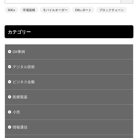
カーボンニュートラル
キャッシュレス
グッチ
SDGs
市場規模
モバイルオーダー
DXレポート
ブロックチェーン
クラウド
グリーン成長戦略
グリーン水素
ゲート型
サーバレス
サービス
カテゴリー
サステナビリティ
サプライチェーン
アジア
アサヒ
Okage
stripe
P2E
POS
POSシステム
RaQool
S3
salesforce
DX事例
SDGs
slack
SNS
SORABITO
デジタル技術
SREホールディングス
tableau
zoom
taske
TCO Certified
trello
VR
VR実習
ビジネス全般
WealthPark
Web3.0
webrtc
Wifi6
wrike
zapier
DX
nocode
医療製薬
小売
検索
情報通信